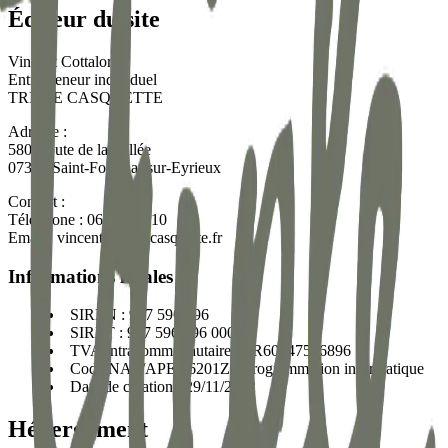
Éditeur du site
Vincent Cottalorda
Entrepreneur individuel
TRIPLE CASQUETTE
Adresse :
580 Route de la Vallée
07360
Saint-Fortunat-sur-Eyrieux
Contact :
Téléphone :
0658777310
Email :
vincent@triplecasquette.fr
Informations légales
SIREN :
947 596 896
SIRET :
947 596 896 00029
TVA Intracommunautaire :
FR60947596896
Code NAF/APE :
6201Z - Programmation informatique
Date de création :
29/11/2022
Hébergement