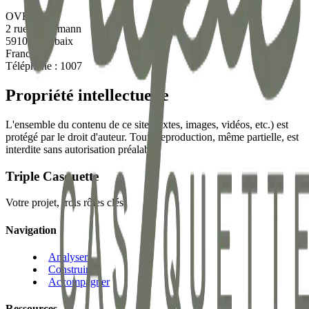
OVH
2 rue Kellermann
59100 Roubaix
France
Téléphone : 1007
Propriété intellectuelle
L'ensemble du contenu de ce site (textes, images, vidéos, etc.) est
protégé par le droit d'auteur. Toute reproduction, même partielle, est
interdite sans autorisation préalable.
Triple
Casquette
Votre projet, trois rôles clés.
Navigation
Analyser
Construire
Accompagner
Ressources